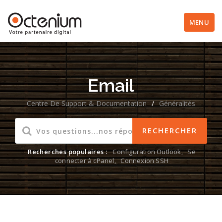
MENU
Email
Centre De Support & Documentation
/
Généralités
Recherches populaires :
Configuration Outlook
,
Se
connecter à cPanel
,
Connexion SSH