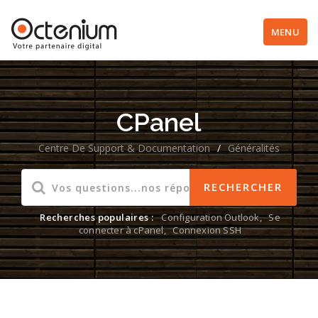
MENU
CPanel
Centre De Support & Documentation
/
Généralités
Recherches populaires :
Configuration Outlook
,
Se
connecter à cPanel
,
Connexion SSH