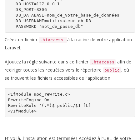
   DB_HOST=127.0.0.1

   DB_PORT=3306

   DB_DATABASE=nom_de_votre_base_de_données

   DB_USERNAME=utilisateur_db DB_

Créez un fichier
à la racine de votre application
.htaccess
Laravel.
Ajoutez la règle suivante dans ce fichier
afin de
.htaccess
rediriger toutes les requêtes vers le répertoire
, où
public
se trouvent les fichiers accessibles de l’application
<IfModule mod_rewrite.c>

RewriteEngine On

RewriteRule ^(.*)$ public/$1 [L]

Et voilà, l’installation est terminée ! Accédez à l’URL de votre