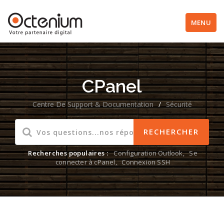
MENU
CPanel
Centre De Support & Documentation
/
Sécurité
Recherches populaires :
Configuration Outlook
,
Se
connecter à cPanel
,
Connexion SSH