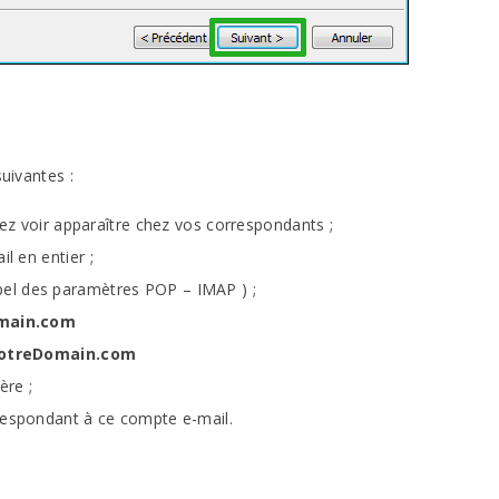
suivantes
:
tez voir apparaître chez vos correspondants
;
il en entier
;
pel des paramètres
POP
–
IMAP
)
;
main.com
votreDomain.com
ière
;
rrespondant à ce compte
e-mail.