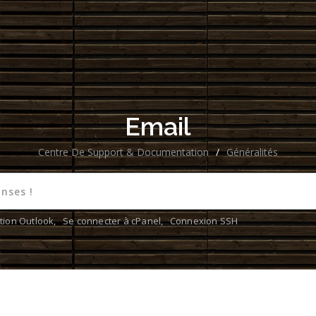
Email
Centre De Support & Documentation
/
Généralités
tion Outlook
,
Se connecter à cPanel
,
Connexion SSH