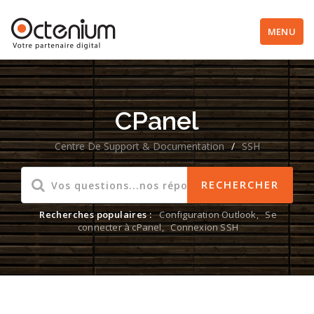
MENU
CPanel
Centre De Support & Documentation
/
SSH
Recherches populaires :
Configuration Outlook
,
Se
connecter à cPanel
,
Connexion SSH