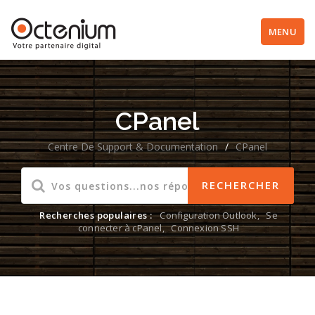
MENU
CPanel
Centre De Support & Documentation
/
CPanel
Recherches populaires :
Configuration Outlook
,
Se
connecter à cPanel
,
Connexion SSH