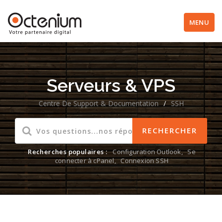
MENU
Serveurs & VPS
Centre De Support & Documentation
/
SSH
Recherches populaires :
Configuration Outlook
,
Se
connecter à cPanel
,
Connexion SSH