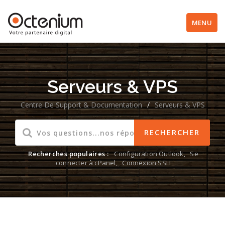
MENU
Serveurs & VPS
Centre De Support & Documentation
/
Serveurs & VPS
Recherches populaires :
Configuration Outlook
,
Se
connecter à cPanel
,
Connexion SSH