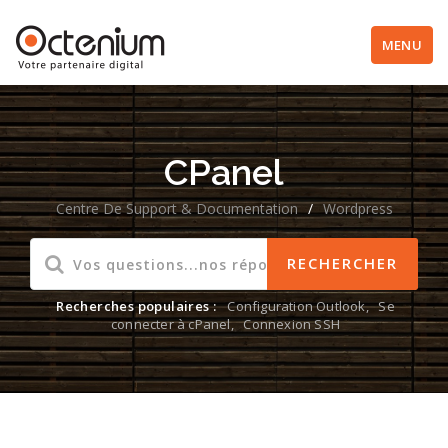
MENU
CPanel
Centre De Support & Documentation
/
Wordpress
Recherches populaires :
Configuration Outlook
,
Se
connecter à cPanel
,
Connexion SSH