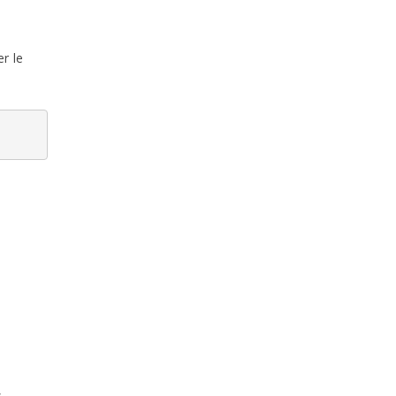
er le
s