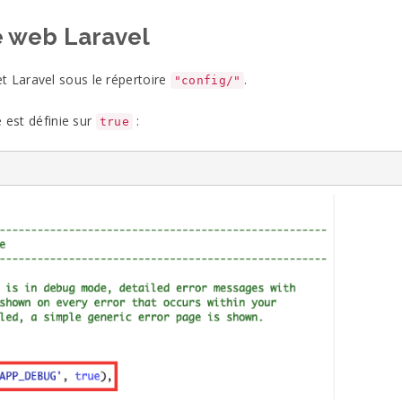
 web Laravel
t Laravel sous le répertoire
.
"config/"
e est définie sur
:
true