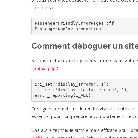
comme suit :
PassengerFriendlyErrorPages off

PassengerAppEnv production
Comment déboguer un site
Si vous souhaitez déboguer les erreurs dans votre s
:
index.php
ini_set('display_errors', 1);

ini_set('display_startup_errors', 1);

error_reporting(E_ALL);
Ces lignes permettent de rendre visibles toutes les
essentiel pour comprendre le comportement de vo
Une autre technique simple mais efficace pour loca
à des endroits stratégiques, autour des zone