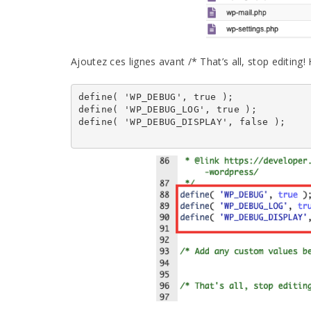
Ajoutez ces lignes avant /* That’s all, stop editing! 
define( 'WP_DEBUG', true );

define( 'WP_DEBUG_LOG', true );

define( 'WP_DEBUG_DISPLAY', false );
