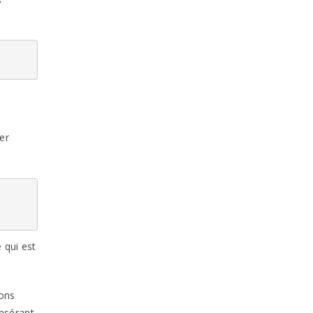
er
 qui est
ions
insérant