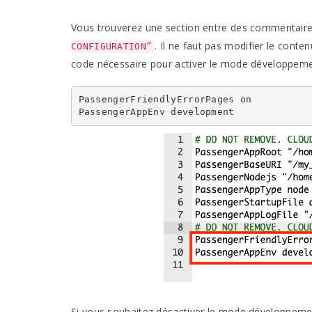
Vous trouverez une section entre des commentaire
. Il ne faut pas modifier le conte
CONFIGURATION”
code nécessaire pour activer le mode développeme
PassengerFriendlyErrorPages on

PassengerAppEnv development
Si vous souhaitez désactiver le mode développemen