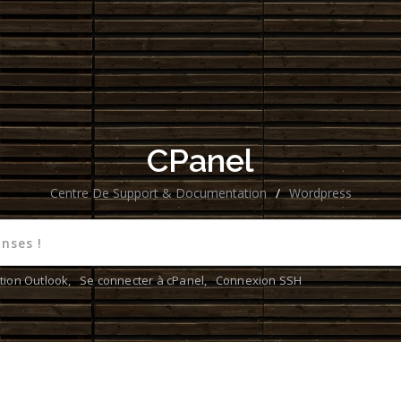
CPanel
Centre De Support & Documentation
/
Wordpress
tion Outlook
,
Se connecter à cPanel
,
Connexion SSH