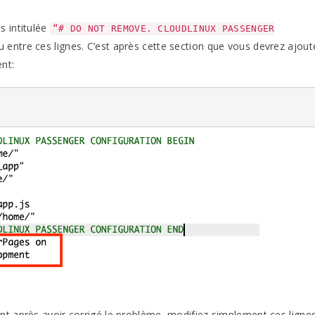
s intitulée
“# DO NOT REMOVE. CLOUDLINUX PASSENGER
nu entre ces lignes. C’est après cette section que vous devrez ajout
nt:
t après avoir corrigé le problème, modifiez simplement ces ligne