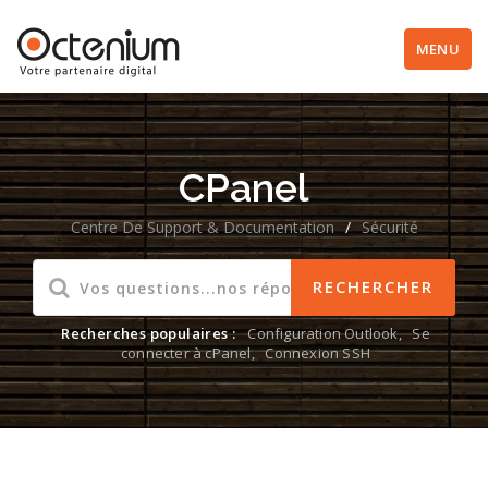
MENU
CPanel
Centre De Support & Documentation
/
Sécurité
Recherches populaires :
Configuration Outlook
,
Se
connecter à cPanel
,
Connexion SSH