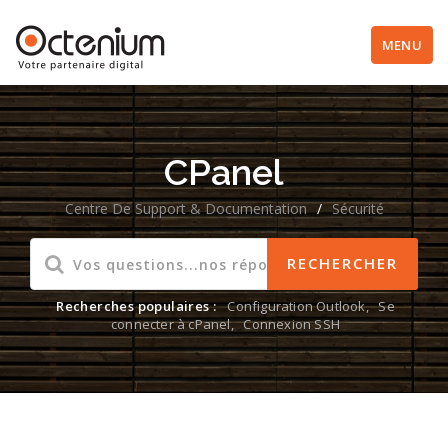
MENU
CPanel
Centre De Support & Documentation
/
Sécurité
Recherches populaires :
Configuration Outlook
,
Se
connecter à cPanel
,
Connexion SSH