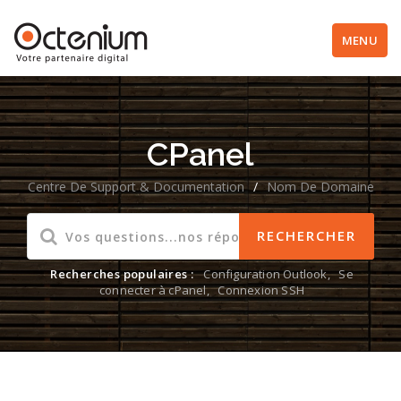
MENU
CPanel
Centre De Support & Documentation
/
Nom De Domaine
Recherches populaires :
Configuration Outlook
,
Se
connecter à cPanel
,
Connexion SSH