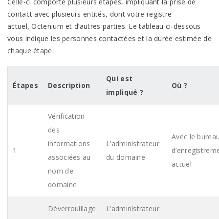
Celle-ci comporte plusieurs étapes, impliquant la prise de
contact avec plusieurs entités, dont votre registre
actuel,
Octenium
et d’autres parties. Le tableau ci-dessous
vous indique les personnes contactées et la durée estimée de
chaque
étape.
Qui est
Étapes
Description
Où ?
impliqué ?
Vérification
des
Avec le burea
informations
L’administrateur
1
d’enregistrem
associées au
du domaine
actuel
nom de
domaine
Déverrouillage
L’administrateur