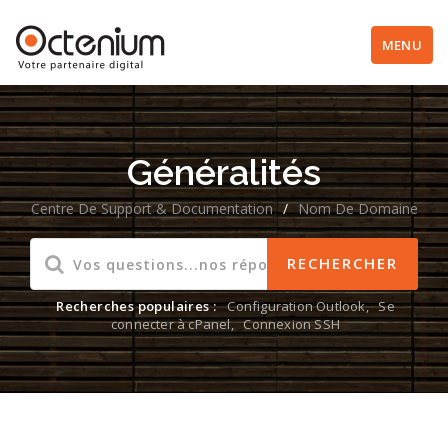
MENU
Généralités
Centre De Support & Documentation
/
Nom De Domaine
Recherches populaires :
Configuration Outlook
,
Se
connecter à cPanel
,
Connexion SSH