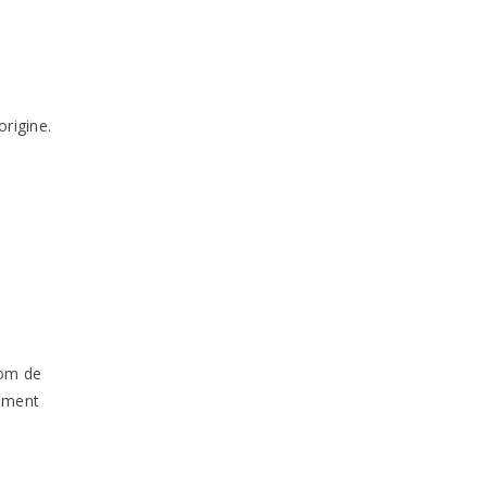
origine.
nom de
uement