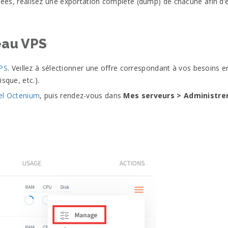
nées, réalisez une exportation complète (dump) de chacune afin d’
eau VPS
PS
. Veillez à sélectionner une offre correspondant à vos besoins e
sque, etc.).
l Octenium
, puis rendez-vous dans
Mes serveurs > Administre