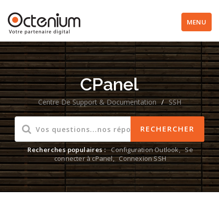
MENU
CPanel
Centre De Support & Documentation
/
SSH
Recherches populaires :
Configuration Outlook
,
Se
connecter à cPanel
,
Connexion SSH