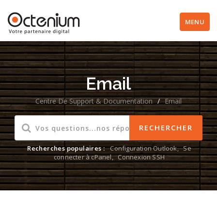
MENU
Email
Centre De Support & Documentation
/
Email
Recherches populaires :
Configuration Outlook
,
Se
connecter à cPanel
,
Connexion SSH