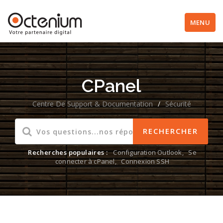
MENU
CPanel
Centre De Support & Documentation
/
Sécurité
Recherches populaires :
Configuration Outlook
,
Se
connecter à cPanel
,
Connexion SSH