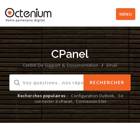
MENU
CPanel
Centre De Support & Documentation
/
Email
Recherches populaires :
Configuration Outlook
,
Se
connecter à cPanel
,
Connexion SSH