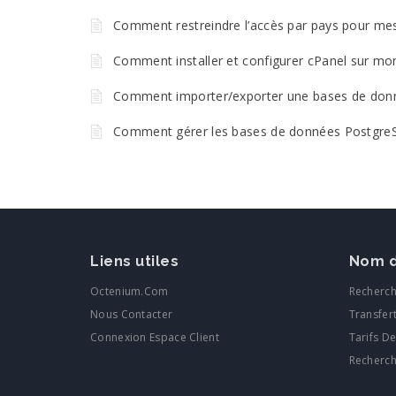
Comment restreindre l’accès par pays pour me
Comment installer et configurer cPanel sur mo
Comment importer/exporter une bases de don
Comment gérer les bases de données Postgre
Liens utiles
Nom d
Octenium.com
Recherc
Nous Contacter
Transfer
Connexion Espace Client
Tarifs D
Recherc