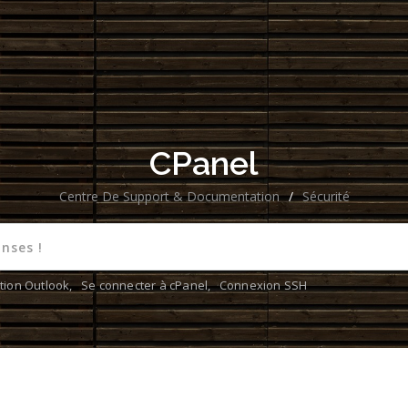
CPanel
Centre De Support & Documentation
/
Sécurité
tion Outlook
,
Se connecter à cPanel
,
Connexion SSH