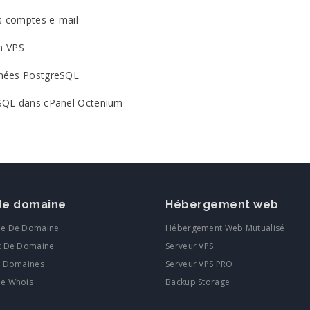
s comptes e-mail
n VPS
nées PostgreSQL
SQL dans cPanel Octenium
e domaine
Hébergement web
he De Domaine
Hébergement Web Mutualisé
t De Domaine
Serveur VPS
e Domaines
Serveur VPS PRO
he Whois
Backup Storage