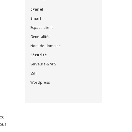
cPanel
Email
Espace client
Généralités
Nom de domaine
Sécurité
Serveurs & VPS
SSH
Wordpress
vec
tous