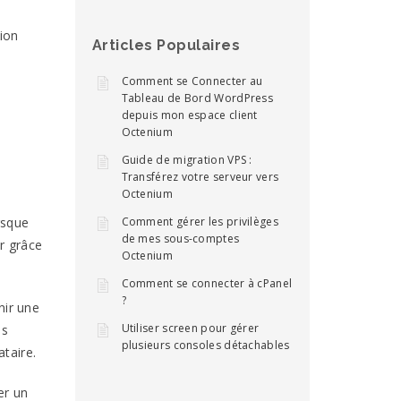
tion
Articles Populaires
Comment se Connecter au
Tableau de Bord WordPress
depuis mon espace client
Octenium
Guide de migration VPS :
Transférez votre serveur vers
Octenium
Comment gérer les privilèges
rsque
de mes sous-comptes
er grâce
Octenium
Comment se connecter à cPanel
?
nir une
Utiliser screen pour gérer
ls
plusieurs consoles détachables
ataire.
er un