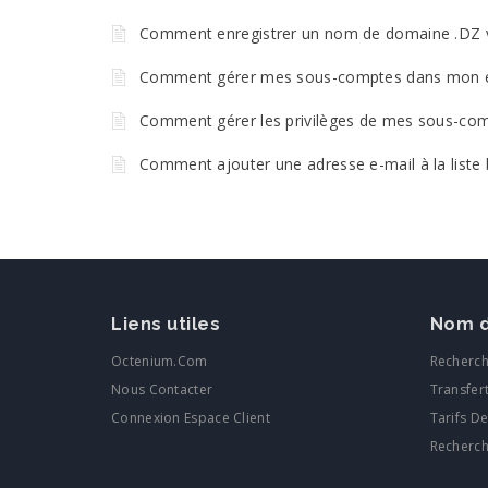
Comment enregistrer un nom de domaine .DZ 
Comment gérer mes sous-comptes dans mon e
Comment gérer les privilèges de mes sous-co
Comment ajouter une adresse e-mail à la liste b
Liens utiles
Nom d
Octenium.com
Recherc
Nous Contacter
Transfer
Connexion Espace Client
Tarifs D
Recherc