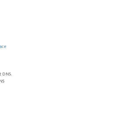
ace
nt
DNS
.
NS