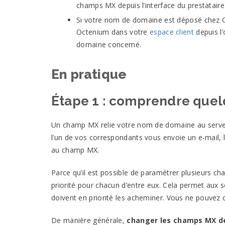
champs
MX
depuis l’interface du prestatair
Si votre nom de domaine est déposé chez Oct
Octenium dans votre
espace client
depuis l
domaine
concerné.
En pratique
Étape 1 : comprendre quel
Un champ
MX
relie votre nom de domaine au serve
l’un de vos correspondants vous envoie un e-mail, le
au champ
MX
.
Parce qu’il est possible de paramétrer plusieurs c
priorité pour chacun d’entre eux. Cela permet aux s
doivent en priorité les acheminer. Vous ne pouve
De manière générale,
changer les champs
MX
de