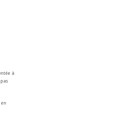
entée à
 pas
 en