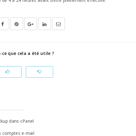
de 4 à 24 heures avant d’être pleinement effective.
-ce que cela a été utile ?
ckup dans cPanel
s comptes e-mail