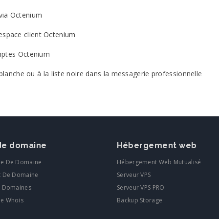
via Octenium
space client Octenium
mptes Octenium
lanche ou à la liste noire dans la messagerie professionnelle
e domaine
Hébergement web
he De Domaine
Hébergement Web Mutualisé
t De Domaine
Serveur VPS
e Domaines
Serveur VPS PRO
he Whois
Backup Storage