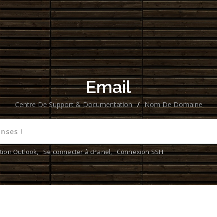
Email
Centre De Support & Documentation
/
Nom De Domaine
tion Outlook
,
Se connecter à cPanel
,
Connexion SSH