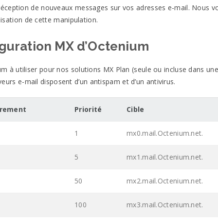
réception de nouveaux messages sur vos adresses e-mail. Nous v
lisation de cette
manipulation.
iguration
MX
d’Octenium
m à utiliser pour nos solutions
MX
Plan (seule ou incluse dans une
veurs e-mail disposent d’un antispam et d’un
antivirus.
trement
Priorité
Cible
1
mx0.mail.Octenium.net.
5
mx1.mail.Octenium.net.
50
mx2.mail.Octenium.net.
100
mx3.mail.Octenium.net.