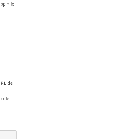
pp » le
URL de
 code