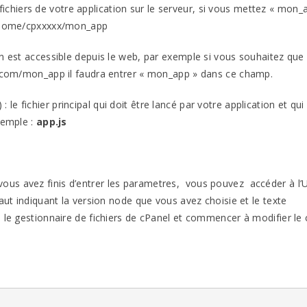
chiers de votre application sur le serveur, si vous mettez « mon_a
s /home/cpxxxxx/mon_app
tion est accessible depuis le web, par exemple si vous souhaitez que
ne.com/mon_app il faudra entrer « mon_app » dans ce champ.
: le fichier principal qui doit être lancé par votre application et qui
emple :
app.js
vous avez finis d’entrer les parametres, vous pouvez accéder à l’
aut indiquant la version node que vous avez choisie et le texte
ia le gestionnaire de fichiers de cPanel et commencer à modifier le