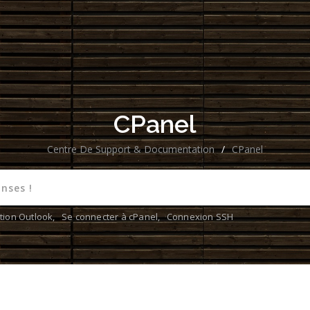
CPanel
Centre De Support & Documentation
/
CPanel
tion Outlook
,
Se connecter à cPanel
,
Connexion SSH