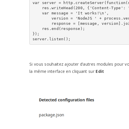
var server = http.createServer(function(r
    res.writeHead(200, {'Content-Type': '
    var message = 'It works!\n',

        version = 'NodeJS ' + process.ver
        response = [message, version].joi
    res.end(response);

});

server.listen();
Si vous souhaitez ajouter d’autres modules pour vot
la même interface en cliquant sur
Edit