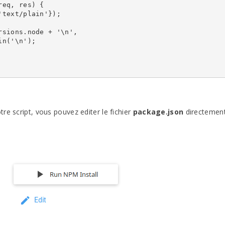
eq, res) {

text/plain'});

sions.node + '\n',

n('\n');

re script, vous pouvez editer le fichier
package.json
directement