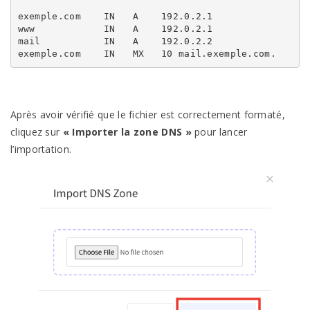
exemple.com    IN   A    192.0.2.1

www            IN   A    192.0.2.1

mail           IN   A    192.0.2.2

exemple.com    IN   MX   10 mail.exemple.com.
Après avoir vérifié que le fichier est correctement formaté,
cliquez sur
« Importer la zone DNS »
pour lancer
l’importation.