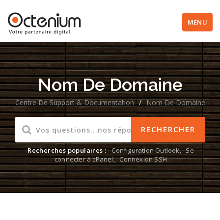
MENU
Nom De Domaine
Centre De Support & Documentation
/
Nom De Domaine
Recherches populaires :
Configuration Outlook
,
Se
connecter à cPanel
,
Connexion SSH