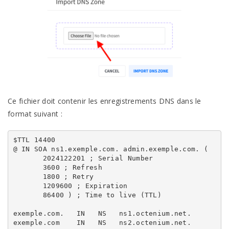
Ce fichier doit contenir les enregistrements DNS dans le
format suivant :
$TTL 14400

@ IN SOA ns1.exemple.com. admin.exemple.com. (

       2024122201 ; Serial Number

       3600 ; Refresh

       1800 ; Retry

       1209600 ; Expiration

       86400 ) ; 
Time
to
 live (TTL)

exemple.com.   IN   NS   ns1.octenium.net.

exemple.com    IN   NS   ns2.octenium.net.
