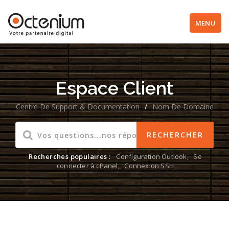
MENU
Espace Client
Centre De Support & Documentation
/
Nom De Domaine
Recherches populaires :
Configuration Outlook
,
Se
connecter à cPanel
,
Connexion SSH