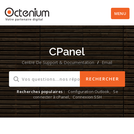
MENU
CPanel
Centre De Support & Documentation
/
Email
Recherches populaires :
Configuration Outlook
,
Se
connecter à cPanel
,
Connexion SSH