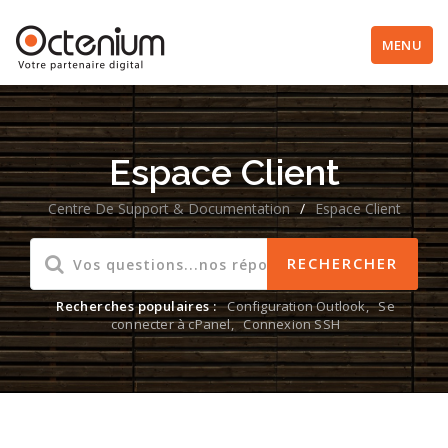
MENU
Espace Client
Centre De Support & Documentation
/
Espace Client
Recherches populaires :
Configuration Outlook
,
Se
connecter à cPanel
,
Connexion SSH