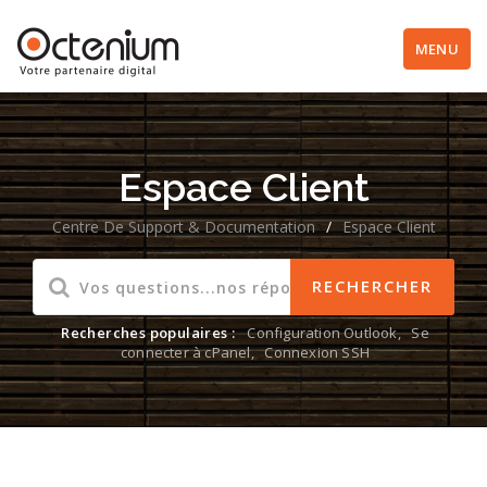
MENU
Espace Client
Centre De Support & Documentation
/
Espace Client
Recherches populaires :
Configuration Outlook
,
Se
connecter à cPanel
,
Connexion SSH