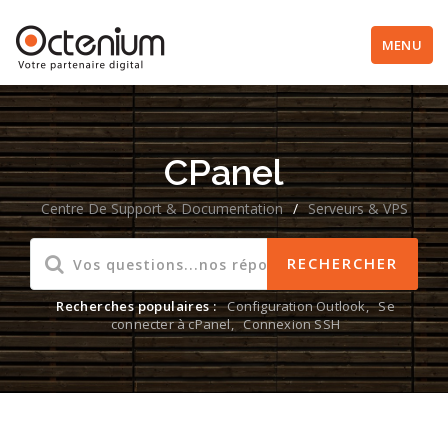
MENU
CPanel
Centre De Support & Documentation
/
Serveurs & VPS
Recherches populaires :
Configuration Outlook
,
Se
connecter à cPanel
,
Connexion SSH