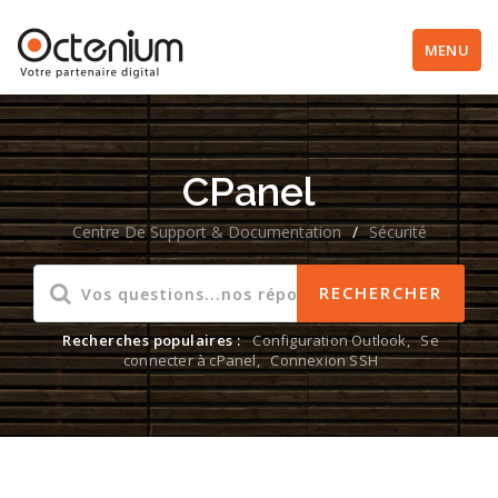
MENU
CPanel
Centre De Support & Documentation
/
Sécurité
Recherches populaires :
Configuration Outlook
,
Se
connecter à cPanel
,
Connexion SSH