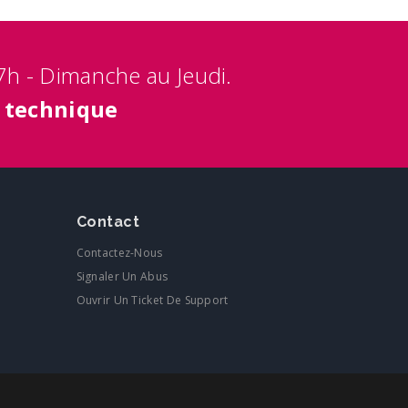
7h - Dimanche au Jeudi.
 technique
Contact
Contactez-Nous
Signaler Un Abus
Ouvrir Un Ticket De Support