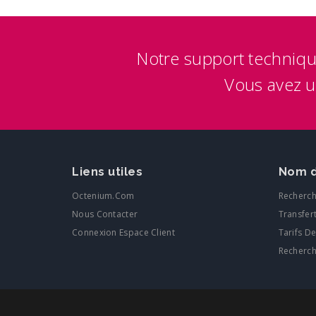
Notre support techniqu
Vous avez 
Liens utiles
Nom d
Octenium.com
Recherc
Nous Contacter
Transfer
Connexion Espace Client
Tarifs D
Recherc