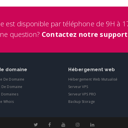
e est disponible par téléphone de 9H à 1
une question?
Contactez notre support
e domaine
Hébergement web
he De Domaine
Hébergement Web Mutualisé
t De Domaine
Serveur VPS
e Domaines
Serveur VPS PRO
he Whois
Backup Storage